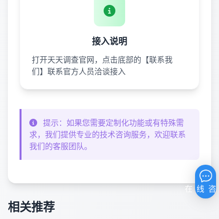
接入说明
打开天天调查官网，点击底部的【联系我
们】联系官方人员洽谈接入
提示：如果您需要定制化功能或有特殊需
求，我们提供专业的技术咨询服务，欢迎联系
我们的客服团队。
相关推荐