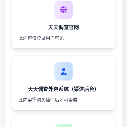
天天调查官网
此内容仅登录用户可见
天天调查外包系统（渠道后台）
此内容需购买插件后才可查看