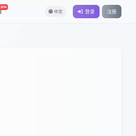
30%
钱
登录
注册
中文