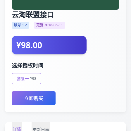
云淘联盟接口
版号 1.2
更新 2018-06-11
¥98.00
选择授权时间
套餐一
¥98
立即购买
详情
更新日志