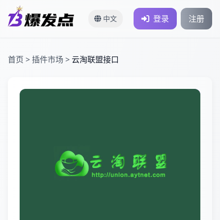
登录
注册
中文
首页
>
插件市场
>
云淘联盟接口