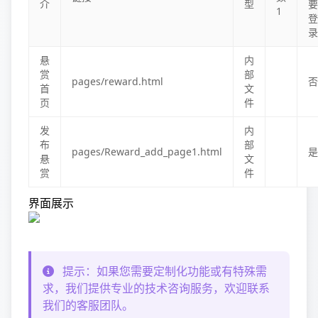
介
型
要
1
登
录
悬
内
赏
部
pages/reward.html
否
首
文
页
件
发
内
布
部
pages/Reward_add_page1.html
是
悬
文
赏
件
界面展示
提示：如果您需要定制化功能或有特殊需
求，我们提供专业的技术咨询服务，欢迎联系
我们的客服团队。