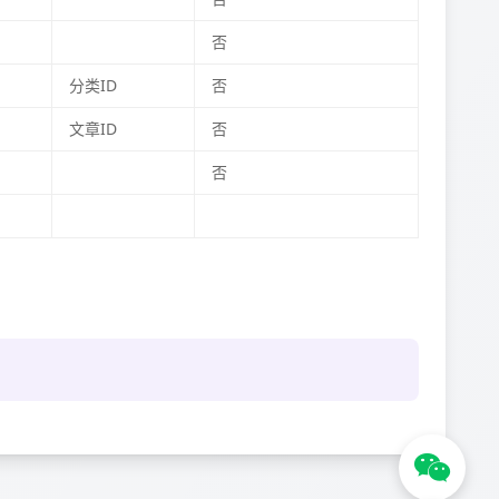
否
分类ID
否
文章ID
否
否