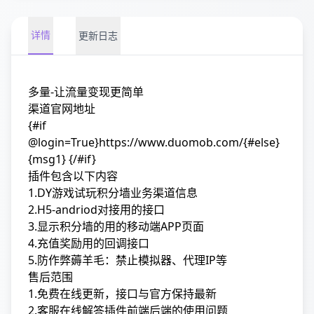
详情
更新日志
多量-让流量变现更简单
渠道官网地址
{#if
@login=True}
https://www.duomob.com/
{#else}
{msg1} {/#if}
插件包含以下内容
1.DY游戏试玩积分墙业务渠道信息
2.H5-andriod对接用的接口
3.显示积分墙的用的移动端APP页面
4.充值奖励用的回调接口
5.防作弊薅羊毛：禁止模拟器、代理IP等
售后范围
1.免费在线更新，接口与官方保持最新
2.客服在线解答插件前端后端的使用问题